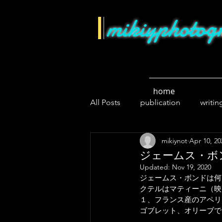
mikiyphotog
home
All Posts
publication
writin
mikiynot
Apr 10, 20
lockdown
news
cycli
ジェームス・ボ
Updated:
Nov 19, 2020
ジェームス・ボンドは何
クテルはマティーニ（映
１、フランス産のアペリテ
ゴブレット、オリーブで