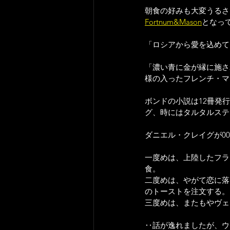
朝食の好みも大変うるさ
Fortnum&Mason
となっ
「ロシアから愛を込めて
「濃い青に金が縁に施さ
様の入ったフレンチ・マ
ボンドの小説は12冊発
グ、時にはタルタルステ
ダニエル・クレイグが0
一度めは、上陸したフラ
食。
二度めは、やがて恋に落
のトーストを注文する。
三度めは、またもやヴェ
‥話が逸れましたが、ウ