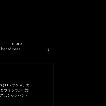
more
hens&bees
culture
計はロレックス、カ
ンとウォッカが３対
グラスはシャンパン・