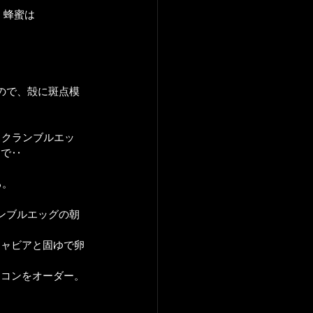
。蜂蜜は
ので、殻に斑点模
スクランブルエッ
チで‥
る。
ンブルエッグの朝
キャビアと固ゆで卵
ーコンをオーダー。