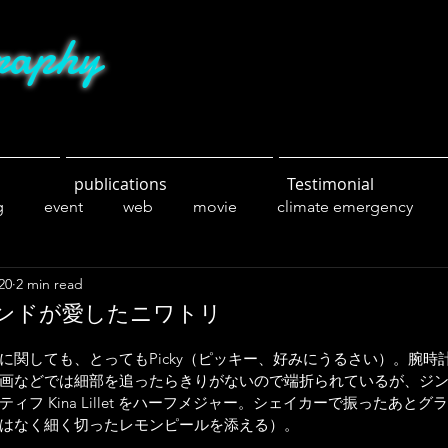
raphy
publications
Testimonial
g
event
web
movie
climate emergency
20
2 min read
ng
sports
parks
nature
friends
food
ンドが愛したニワトリ
に関しても、とってもPicky（ピッキー、好みにうるさい）。腕時
画などでは細部を追ったらきりがないので端折られているが、ジ
ィフ Kina Lillet をハーフメジャー。シェイカーで振ったあと
はなく細く切ったレモンピールを添える）。