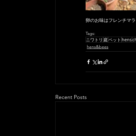
卵のお味はフレンチマラ
Tags:
ニワトリ
庭
ペット
hens
c
hens&bees
Recent Posts