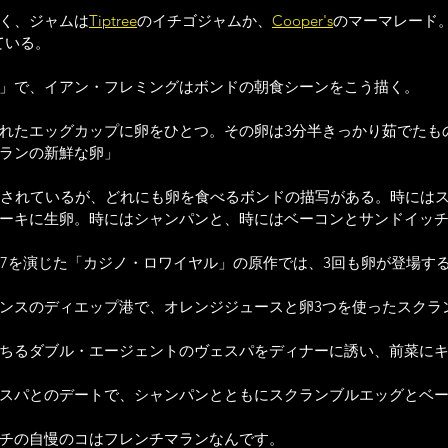
く、ジャムは
Tiptree
のイチゴジャムか、
Cooper's
のマーマレード
ている。
」で、イアン・フレミングはボンドの朝食シーンをこう描く。
れたエッグカップに卵をひとつ。その卵は3分半きっかり茹でたも
ランの新鮮な卵」
行されているが、どれにも卵を食べるボンドの描写がある。時には
ーキに生卵。時にはシャンパンと、時にはベーコンとサンドイッ
07を演じた「カジノ・ロワイヤル」の原作では、3回も卵が登場す
ンスのディエップ港で、オレンジジュースと卵3つを使ったスクラ
ちるダブル・エージェントのヴェスパをディナーに誘い、前菜に
スパとのデートで、シャンパンとともにスクランブルエッグとベ
チの自慢のコはフレンチマランなんです。