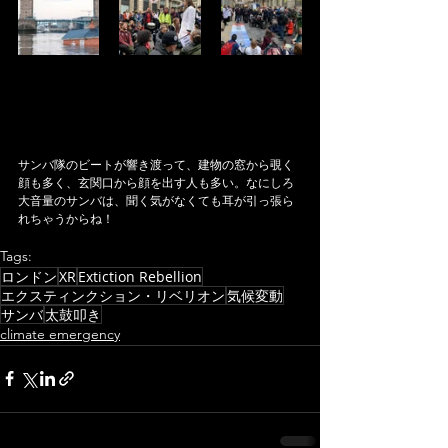
サンバ隊のビートが響き渡って、建物の窓から覗く
顔も多く、玄関口から顔を出す人も多い。なにしろ
大音量のサンバは、聞く気がなくても耳が引っ張ら
れちゃうからね！
Tags:
ロンドン
XR
Extiction Rebellion
エクスティンクション・リベリオン
気候変動
サンバ
太鼓叩き
climate emergency