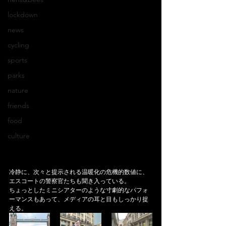
lockdown
news
cycling
sports
parks
nature
friends
food
culture
冷静に、次々と提示される温暖化の危機的数値に、
エスコートの警察官たちも聞き入っている。
ちょっとしたミニシアターのような寸劇的なパフォ
ーマンスもあって、メディアの耳と目もしっかり捉
える。