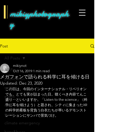
mikiyphotograph
y
Post
All Posts
mikiynot
All Posts
Oct 16, 2019
1 min read
メガフォンで語られる科学に耳を傾ける日
publication
Updated:
Dec 23, 2020
writing
この日は、今回のインターナショナル・リベリオン
でも、とても実が詰まった日。聴くべき内容てんこ
event
盛り‥といいますか。「Listen to the science」（科
web
学に耳を傾けよう）と題され、シティに集まったXR
の科学的看板を背負う白衣たちが率いるデモンスト
movie
レーションにサンバで景気づけ。
climate emergency
hens&bees