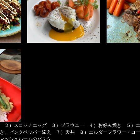
　２）スコッチエッグ　３）ブラウニー　４）お好み焼き　５）
き、ピンクペッパー添え　７）天丼　８）エルダーフラワー・コ
マッシュルームのパスタ