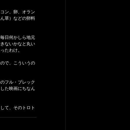
ーコン、卵、オラン
れん草）などの卵料
）
、毎日何かしら地元
できないかなと丸い
思ったわけ。
もので、こういうの
ルのフル・ブレック
にした映画にちなん
にして、そのトロト