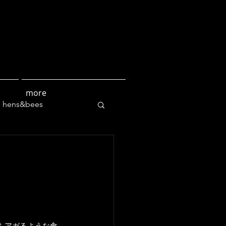
more
hens&bees
culture
もアガるような食