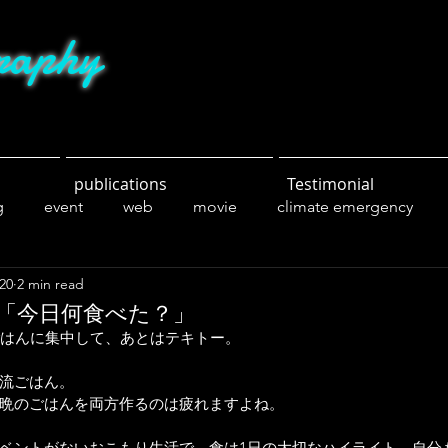
raphy
publications
Testimonial
g
event
web
movie
climate emergency
20
2 min read
ng
sports
parks
nature
friends
food
「今日何食べた？」
ごはんに集中して、あとはテキトー。
流ごはん。
晩のごはんを両方作るのは疲れますよね。
ベントがないおこもり生活で、食は1日の大切なハイライト。自分