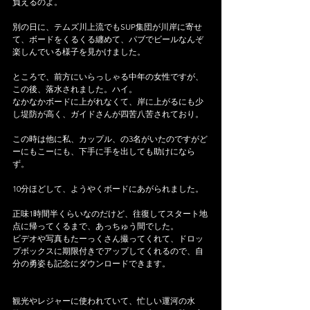
負えるのよ。
別の日に、テムズ川上流でもSUP集団が川岸に寄せ
て、ボードをくるくる纏めて、パブでビールなんぞ
楽しんでいる様子を見かけました。
ところで、前方にいらっしゃる中年の女性ですが、
この後、落水されました。ハイ。
なかなかボードに上がれなくて、岸に上がるにも少
し堤防が高く、ガイドさんが四苦八苦されており。
この時は他に私、カップル、の3名がいたのですがど
ーにもこーにも、下手に手を出しても助けになら
ず。
10分ほどして、ようやくボードにあがられました。
正味1時間半くらいなのだけど、往復してスタート地
点に帰ってくるまで、あっちゅう間でした。
ビデオや写真もたーっくさん撮ってくれて、ドロッ
プボックスに期限付きでアップしてくれるので、自
分の勇姿も記念にダウンロードできます。
観光やレジャーに使われていて、忙しい運河の水