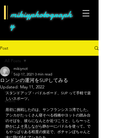
mikiyphotograph
y
Post
All Posts
mikiynot
All Posts
Sep 17, 2021
3 min read
ロンドンの運河をSUPしてみる
publication
Updated:
May 11, 2022
writing
スタンドアップ・パドルボード、SUP って手軽で楽
しいスポーツ。
event
web
最初に挑戦したのは、サンフランシスコ湾でした。
アシカがたっくさん寝そべる桟橋やヨットの踏み台
movie
のそばを、彼らになんとか近づこうと、しら〜っと
静かによそ見しながら静かーにパドルを使って。で
climate emergency
もやっぱりある程度の接近で、ボチャンぼちゃんと
hens&bees
水に飛び込むアシカたち。