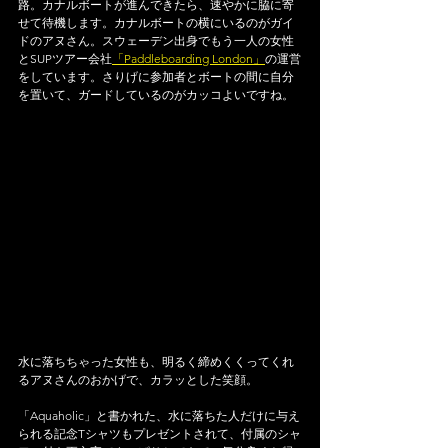
路。カナルボートが進んできたら、速やかに脇に寄
せて待機します。カナルボートの横にいるのがガイ
ドのアヌさん。スウェーデン出身でもう一人の女性
とSUPツアー会社
「Paddleboarding London」
の運営
をしています。さりげに参加者とボートの間に自分
を置いて、ガードしているのがカッコよいですね。
水に落ちちゃった女性も、明るく締めくくってくれ
るアヌさんのおかげで、カラッとした笑顔。
「Aquaholic」と書かれた、水に落ちた人だけに与え
られる記念Tシャツもプレゼントされて、付属のシャ