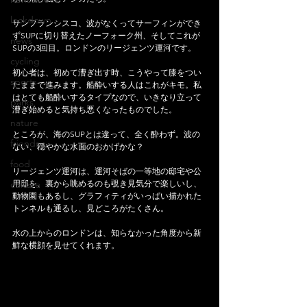
lockdown
サンフランシスコ、波がなくってサーフィンができ
ずSUPに切り替えたノーフォーク州、そしてこれが
news
SUPの3回目。ロンドンのリージェンツ運河です。
cycling
初心者は、初めて漕ぎ出す時、こうやって膝をつい
sports
たままで進みます。船酔いする人はこれがキモ。私
はとても船酔いするタイプなので、いきなり立って
parks
漕ぎ始めると気持ち悪くなったものでした。
nature
ところが、海のSUPとは違って、全く酔わず。波の
friends
ない、穏やかな水面のおかげかな？
food
リージェンツ運河は、運河そばの一等地の邸宅や公
culture
用邸を、裏から眺めるのも覗き見気分で楽しいし、
動物園もあるし、グラフィティがいっぱい描かれた
トンネルも通るし、見どころがたくさん。
水の上からのロンドンは、知らなかった角度から新
鮮な横顔を見せてくれます。