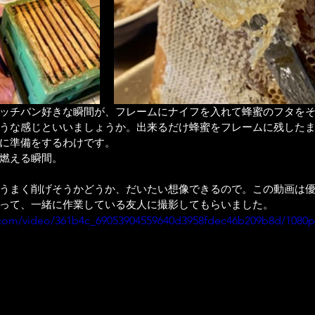
ッチバン好きな瞬間が、フレームにナイフを入れて蜂蜜のフタを
うな感じといいましょうか。出来るだけ蜂蜜をフレームに残した
に準備をするわけです。
燃える瞬間。
うまく削げそうかどうか、だいたい想像できるので。この動画は
って、一緒に作業している友人に撮影してもらいました。
ic.com/video/361b4c_69053904559640d3958fdec46b209b8d/1080