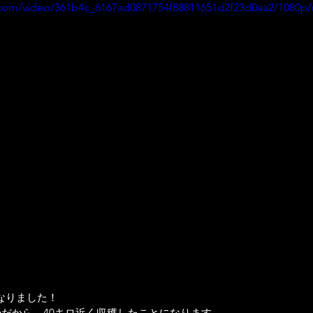
ic.com/video/361b4c_6167ad0871754f88811651d2f23d0aa2/1080p
なりました！
gだから、40キロ近く収穫したことになります。