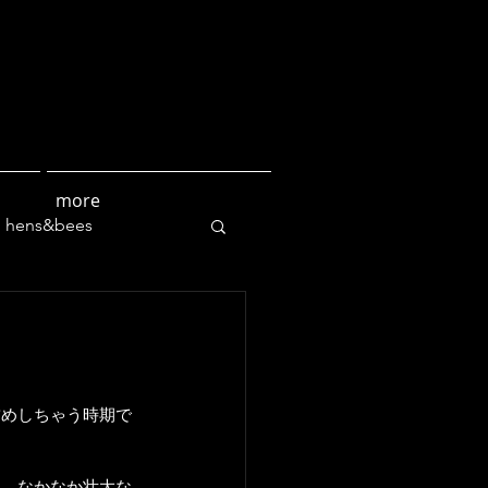
more
hens&bees
culture
詰めしちゃう時期で
り。なかなか壮大な