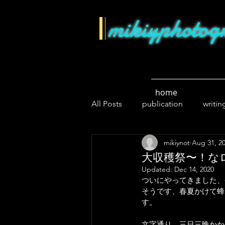
mikiyphotog
home
All Posts
publication
writin
mikiynot
Aug 31, 2
lockdown
news
cycli
大収穫祭〜！な
Updated:
Dec 14, 2020
ついにやってきました、
そうです、春夏かけて蜂
す。
文字通り、三日三晩かか