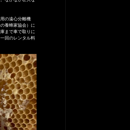
専用の遠心分離機
ンの養蜂家協会）に
倉庫まで車で取りに
。一回のレンタル料