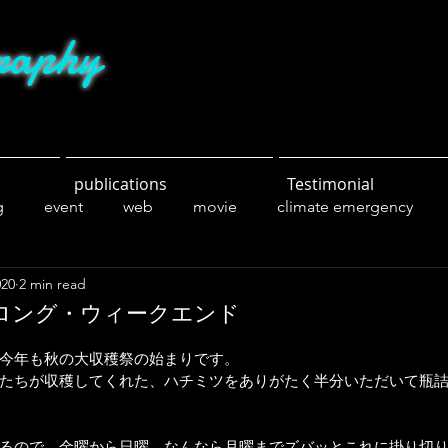
raphy
publications
Testimonial
g
event
web
movie
climate emergency
020
2 min read
ng
sports
parks
nature
friends
food
ロング・ウィークエンド
今年も秋の大収穫祭の始まりです。
たちが収穫してくれた、ハチミツをありがたく半分いただいて瓶
るので、金曜から日曜、なんなら月曜までズバッとこれに掛り切