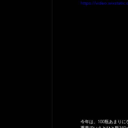
https://video.wixstat
今年は、100瓶あまりに
重量でいうとひと瓶340