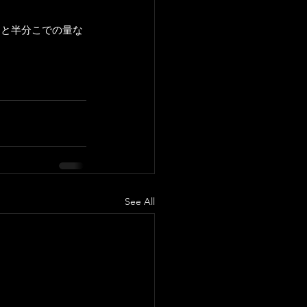
らと半分こでの量な
See All