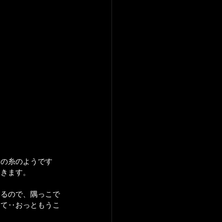
金の糸のようです
いきます。
いるので、隅っこで
して‥おっともうこ