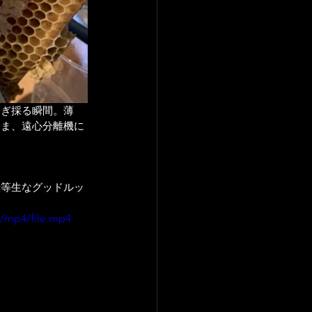
そぎ採る瞬間。薄
まま、遠心分離機に
優等生なグッドルッ
p/mp4/file.mp4