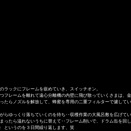
のラックにフレームを嵌めていき、スイッチオン。
つフレームを離れて遠心分離機の内壁に飛び散っていくさまは、
ったらノズルを解放して、蜂蜜を専用の二重フィルターで濾して
がらゆっくり落ちていくのを待ち‥収穫作業の大風呂敷を広げて
まったら溢れないうちに替えて‥フレーム削いで、ドラム缶を回
z   というのを３日間繰り返します、笑