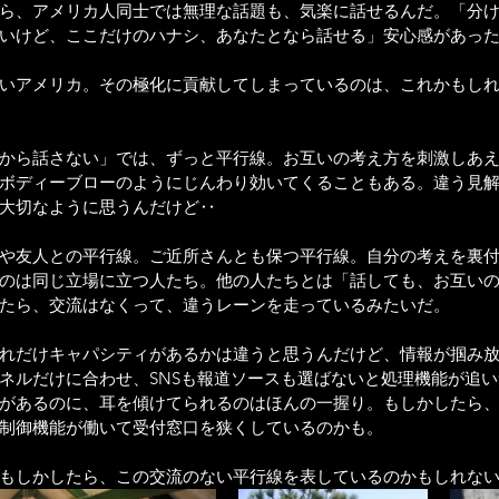
ら、アメリカ人同士では無理な話題も、気楽に話せるんだ。「分
いけど、ここだけのハナシ、あなたとなら話せる」安心感があっ
いアメリカ。その極化に貢献してしまっているのは、これかもし
から話さない」では、ずっと平行線。お互いの考え方を刺激しあ
ボディーブローのようにじんわり効いてくることもある。違う見
大切なように思うんだけど‥
や友人との平行線。ご近所さんとも保つ平行線。自分の考えを裏
のは同じ立場に立つ人たち。他の人たちとは「話しても、お互い
たら、交流はなくって、違うレーンを走っているみたいだ。
れだけキャパシティがあるかは違うと思うんだけど、情報が掴み
ネルだけに合わせ、SNSも報道ソースも選ばないと処理機能が追
があるのに、耳を傾けてられるのはほんの一握り。もしかしたら
制御機能が働いて受付窓口を狭くしているのかも。
もしかしたら、この交流のない平行線を表しているのかもしれな