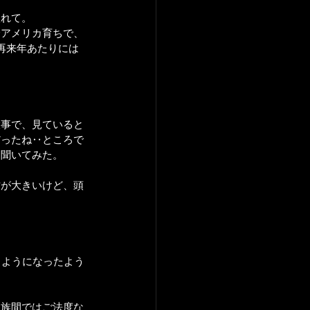
入れて。
身アメリカ育ちで、
再来年あたりには
大事で、見ていると
だったね‥ところで
て聞いてみた。
方が大きいけど、頭
るようになったよう
家族間ではご法度な