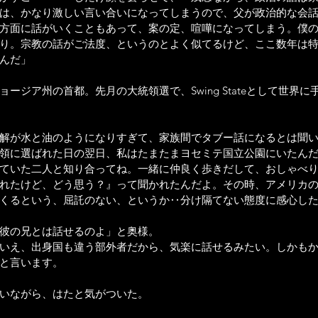
は、かなり激しい言い合いになってしまうので、父が政治的な会
方面に話がいくこともあって、案の定、喧嘩になってしまう。僕
り。宗教の話がご法度、というのとよく似てるけど、ここ数年は
んだ」
ージア州の首都。先月の大統領選で、Swing Stateとして世界
解が水と油のようになりすぎて、家族間でタブー話になるとは聞
領に選ばれた日の翌日、私はたまたまヨセミテ国立公園にいたん
ていた二人と知り合ってね。一緒に仲良く歩きだして、おしゃべ
れたけど、どう思う？』って聞かれたんだよ。その時、アメリカ
くるという、屈託のない、というか‥分け隔てない態度に感心し
彼の兄とは話せるのよ」と奥様。
いえ、出身国も違う部外者だから、気楽に話せるみたい。しかも
と言います。
いながら、はたと気がついた。