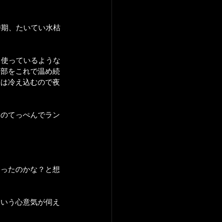
時期、たいてい水枯
ら使っているような
内部をこれで温め続
夜は冷え込むので夜
山のてっぺんでラン
なったのかな？と想
という心意気が伺え