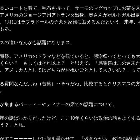
長いコートを着て、毛布も持って、サーモのマグカップにお茶を
アメリカのジョージア州アトランタ出身、奥さんがポルトガル出
、1月にはラブラドールの子犬を家族に迎えるんだという。来年、
もネ。
スの違いなんかも話題になりまス。
謝祭。アメリカのドラマなどを観ていると、感謝祭ってとっても
くらい？　もしくはそれ以上？　と思えて、「感謝祭はこの週末
、アメリカ人としてはどちらがお祝いごととして大きいの？」っ
る質問なんだよね（苦笑）‥そうだね、比較するとクリスマスの
。
が集まるパーティーやディナーの席での話題について。
産の話ばっかりだったけど、ここ10年くらいは政治の話もよくす
う？」と私。
がすこーーーーしだけ顔を曇らせて、「残念ながら、政治の話は