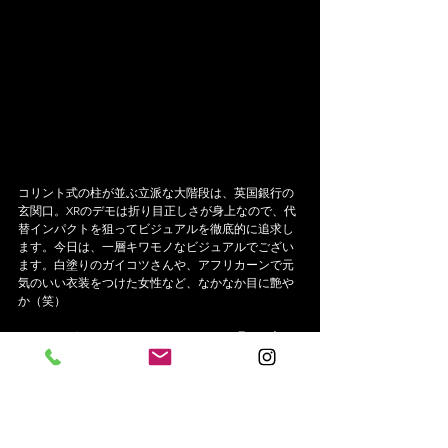
コリント式の柱が並ぶ立派な大階段は、英国銀行の
玄関口。XRのデモは折り目正しさが身上なので、代
替インパクトを狙ってビジュアルを徹底的に追求し
ます。今日は、一層キワモノなビジュアルでござい
ます。白塗りのガイコツさんや、アフリカーンで元
気のいい衣装をつけた女性など、なかなか目に艶や
か（笑）
こちらもグローバル・ジャスティスの一環で、主に
カラード（有色人種）の人権侵害、古くは奴隷制度
を利用して私益を取り込み発展した大企業や銀行に
向け、意識改革を訴えている。
XRは、白人の割合が多く人種的な偏りが指摘されて
きたんだけど、今日なんか見ると、そのあたりもだ