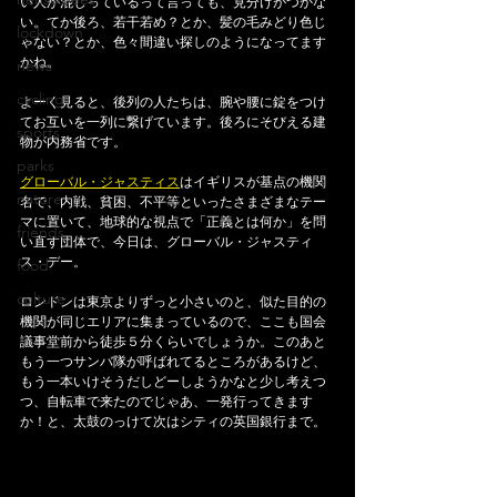
い人が混じっているって言っても、見分けがつかな
い。てか後ろ、若干若め？とか、髪の毛みどり色じ
lockdown
ゃない？とか、色々間違い探しのようになってます
かね。
news
cycling
よーく見ると、後列の人たちは、腕や腰に錠をつけ
てお互いを一列に繋げています。後ろにそびえる建
sports
物が内務省です。
parks
グローバル・ジャスティス
はイギリスが基点の機関
nature
名で、内戦、貧困、不平等といったさまざまなテー
マに置いて、地球的な視点で「正義とは何か」を問
friends
い直す団体で、今日は、グローバル・ジャスティ
ス・デー。
food
culture
ロンドンは東京よりずっと小さいのと、似た目的の
機関が同じエリアに集まっているので、ここも国会
議事堂前から徒歩５分くらいでしょうか。このあと
もう一つサンバ隊が呼ばれてるところがあるけど、
もう一本いけそうだしどーしようかなと少し考えつ
つ、自転車で来たのでじゃあ、一発行ってきます
か！と、太鼓のっけて次はシティの英国銀行まで。