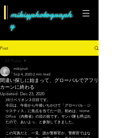
mikiyphotograph
y
Post
All Posts
mikiynot
All Posts
Sep 4, 2020
2 min read
間違い探しに始まって、グローバルでアフリ
publication
カーンに終わる
writing
Updated:
Dec 23, 2020
XRリベリオン３日目です。
event
今日は、午前から午後いちかけて「グローバル・ジ
web
ャスティス」に焦点を当てた一日。初めは、Home 
Office （内務省）の目の前です。サンバ隊も呼ばれ
movie
たので、あいよっ、と参加してきました。
climate emergency
この写真だと、一見、誰が警察官か、警察官ではな
hens&bees