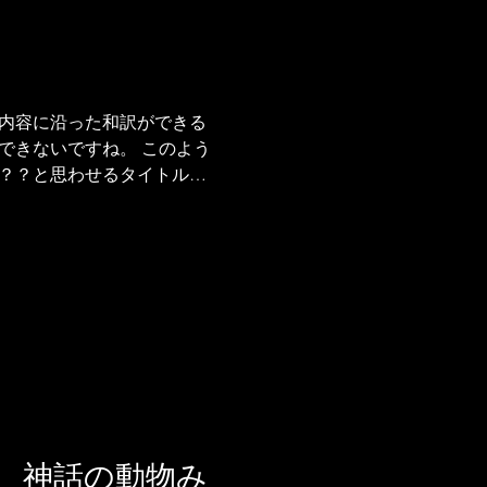
内容に沿った和訳ができる
できないですね。 このよう
？？と思わせるタイトルに
ンタリー映画「My
。...
、神話の動物み