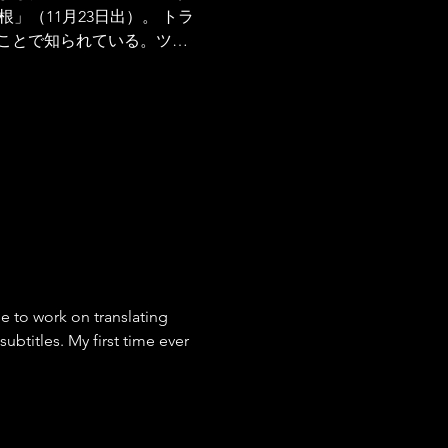
」（11月23日出）。 トラ
ることで知られている。ツィ
すよね。 今月のアメリカ合
果が流れ出したタイミング
e to work on translating
ubtitles. My first time ever