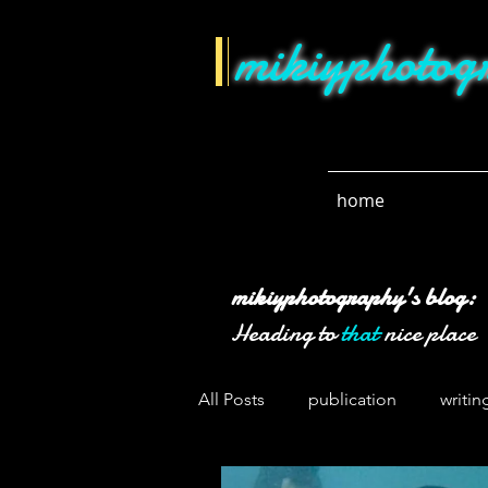
mikiyphotog
home
mikiyphotography's blog:
Heading to
that
nice place
All Posts
publication
writin
lockdown
news
cycli