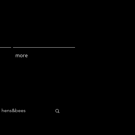
more
hens&bees
culture