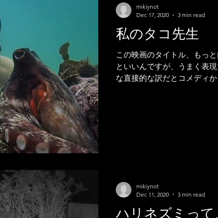
mikiynot
Dec 17, 2020
3 min read
私のタコ先生
この映画のタイトル、もっと
といいんですが、うまく表現
な直接的な訳だとコメディか
なってしまいます。 ドキュメ
Octopus Teacher」を観ました
mikiynot
Dec 11, 2020
3 min read
ハリネズミって