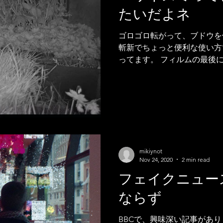
たいだよネ
ゴロゴロ転がって、ブドウを
斬新でちょっと便利な使い方
ってます。 フィルムの最後
ンスパイアされた作品だと書いてあ
Bestiary...
mikiynot
Nov 24, 2020
2 min read
フェイクニュー
ならず
BBCで、興味深い記事があ