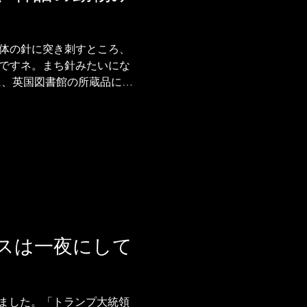
体の針に突き刺すところ、
ですネ。まち針みたいにな
に、英国図書館の所蔵品にイ
って。 Rochester
スは一夜にして
りました。「トランプ大統領