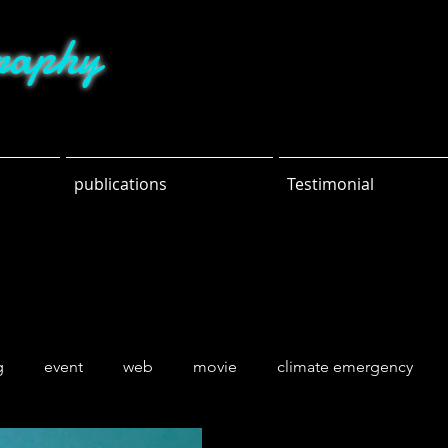
raphy
publications
Testimonial
g
event
web
movie
climate emergency
ng
sports
parks
nature
friends
food