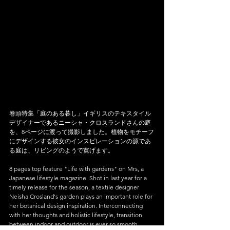
巻頭特集「庭のある暮し」イギリスのテキスタイル
デザイナーであるニーシャ・クロスランドさんの庭
を、8ページに渡って撮影しました。植物をモチーフ
にデザインする彼女のインスピレーションの源であ
る庭は、リビングのようで寛げます。
8 pages top feature "Life with gardens" on Mrs, a 
Japanese lifestyle magazine. Shot in last year for a 
timely release for the season, a textile designer 
Neisha Crosland's garden plays an important role for 
her botanical design inspiration. Interconnecting 
with her thoughts and holistic lifestyle, transition 
between indoor and outdoor is ever so smooth.   