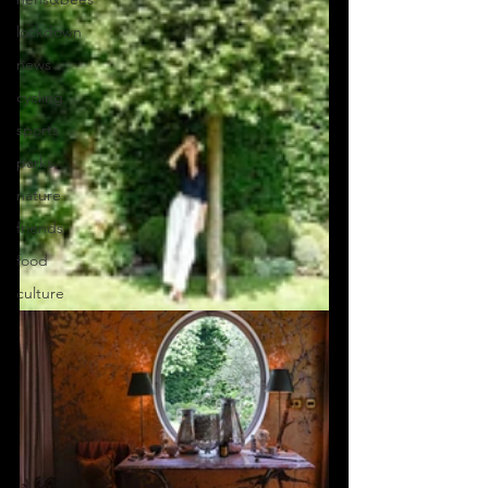
lockdown
news
cycling
sports
parks
nature
friends
food
culture