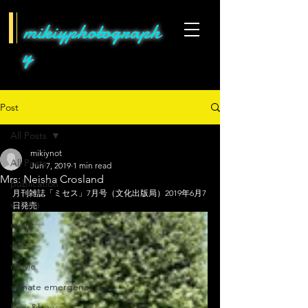
mikiyphotograph
y
Post
All Posts
mikiynot
All Posts
Jun 7, 2019
1 min read
Mrs: Neisha Crosland
publication
月刊雑誌「ミセス」7月号（文化出版局）2019年6月7
writing
日発売
event
web
movie
climate emergency
hens&bees