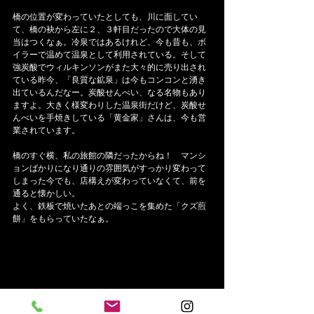
橋の位置が変わっていたとしても、川に面してい
て、橋の袂から左に２、３軒目だったので大体の見
当はつくなぁ。冷泉ではあるけれど、今も昔も、ボ
イラーで温めて温泉として利用されている。そして
強炭酸でウィルキンソンがまた大々的に売り出され
ている昨今、「良質な鉱泉」は今もコンコンと湧き
出ているんだなー。炭酸せんべい、なる名物もあり
ますよ。大きく様変わりした温泉街だけど、炭酸せ
んべいを手焼きしている「黄金家」さんは、今も営
業されています。
橋のすぐ横、私の旅館の隣だったからね！　マンシ
ョンばかりになり通りの雰囲気がすっかり変わって
しまった今でも、店構えが変わっていなくて、前を
通ると懐かしい。
よく、鉄板で焼いたあとの端っこを集めた「クズ煎
餅」をもらっていたなぁ。