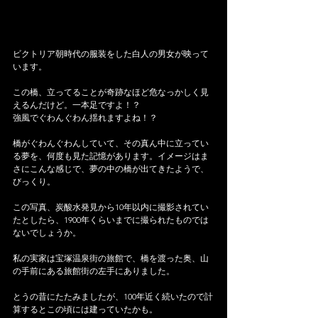
ビクトリア朝時代の服装をした白人の男女が映って
います。
この橋、立ってることが奇跡なほど危なっかしく見
えるんだけど。一本足ですよ！？
強風でぐわんぐわん揺れますよね！？
橋がぐわんぐわんしていて、その真ん中に立ってい
る夢を、何度も見た記憶があります。イメージはま
さにこんな感じで、夢の中の橋が出てきたようで、
びっくり。
この写真、炭酸水発見から10年以内に撮影されてい
たとしたら、1900年くらいまでに撮られたものでは
ないでしょうか。
私の実家は宝塚温泉街の旅館で、橋を渡った奥、山
の手前にある旅館街の左手にありました。
とうの昔にたたみましたが、100年近く続いたので計
算するとこの頃には建っていたかも。