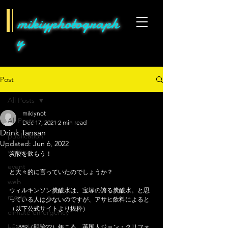
mikiyphotograph
y
Post
All Posts
mikiynot
All Posts
Dec 17, 2021
2 min read
Drink Tansan
publication
Updated:
Jun 6, 2022
writing
炭酸を飲もう！
event
と大々的に言っていたのでしょうか？
web
ウィルキンソン炭酸水は、宝塚の誇る炭酸水。と思
movie
っている人は少ないのですが、アサヒ飲料によると
（以下公式サイトより抜粋）
climate emergency
hens&bees
「1889（明治22）年ころ、英国人ジョン・クリフォ