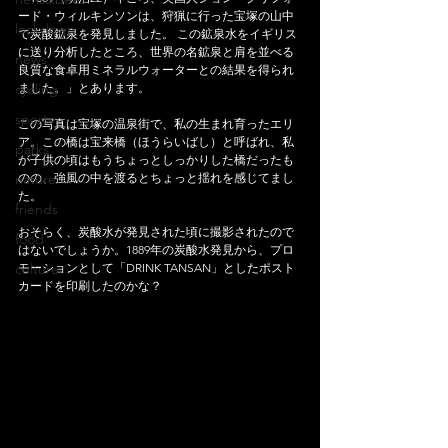
ード・ウィルキンソンは、狩猟に行った宝塚の山中
lockdown
で炭酸鉱泉を発見しました。 この鉱泉水をイギリス
に送り分析したところ、世界の名鉱泉と肩を並べる
news
良質な食卓用ミネラルウォーターとの結果を得られ
cycling
ました。」とあります。
sports
この写真は宝塚の温泉街で、私の生まれ育ったエリ
ア。この橋は宝来橋（ほうらいばし）と呼ばれ、私
parks
が子供の頃はもうちょっとしっかりした橋だったも
nature
のの、強風の中を渡るとちょっと揺れを感じてまし
た。
friends
おそらく、炭酸水が発見された頃に撮影されたので
food
はないでしょうか。1889年の炭酸水発見から、プロ
culture
モーションとして「DRINK TANSAN」としたポスト
カードを印刷したのかな？